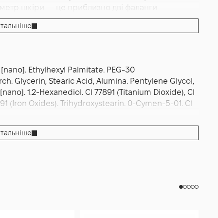
тів. За реактивності на наночастинки варто
иметр шкіри — це приблизно дві фаланги
еред повноцінним використанням.
wo fingers"). Розподіліть рівномірно, не забуваючи
тальніше
никайте безпосереднього контакту з очима. Дайте
зу наносити макіяж зверху. У дні з активною
ини: на пляжі, у горах, на відкритому повітрі.
ді й рясного потовиділення. Засіб призначений для
 [nano]. Ethylhexyl Palmitate. PEG-30
ежно від погоди — UVA і HEV проникають крізь
ch. Glycerin, Stearic Acid, Alumina. Pentylene Glycol,
ду наносіть від першого дня відновлення,
 [nano]. 1.2-Hexanediol. Cl 77891 (Titanium Dioxide), Cl
а. Зберігайте у прохолодному місці, далеко від
91 (Iron Oxides). Trihydroxystearin. 0-Cymen-5-01. Cl
тальніше