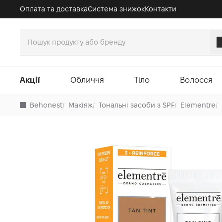
Оплата та доставка
Система знижок
Контакти
Акції
Обличчя
Тіло
Волосся
Behonest
/
Макіяж
/
Тональні засоби з SPF
/
Elementre
/