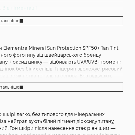
я
,
Від пігментації
тальніше
lementre Mineral Sun Protection SPF50+ Tan Tint
темного фототипу від швейцарського бренду
тану + оксид цинку — відбивають UVA/UVB-промені;
дтінок без білих слідів. Гліцерин зволожує, рисовий
ацює як легка тональна основа. Без віддушки,
ementre.
тальніше
Tan Tint — щоденний мінеральний сонцезахисний
ємом 50 мл від швейцарського дермо-
від хімічних/органічних сонцезахисних засобів, які
шкірі легко, без типового для мінеральних
вана на 100% мінеральних (фізичних) фільтрах —
іза нейтралізують білий пігмент діоксиду титану,
, які створюють механічний бар'єр на поверхні шкіри
ний. Тон шкіри після нанесення стає рівнішим —
паючи в хімічну реакцію з тканинами. Це