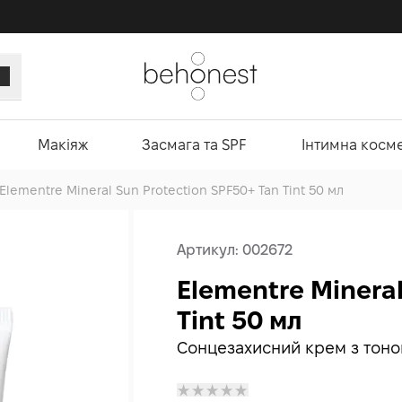
Макіяж
Засмага та SPF
Інтимна косм
Elementre Mineral Sun Protection SPF50+ Tan Tint 50 мл
Артикул:
002672
Elementre Mineral
Tint 50 мл
Сонцезахисний крем з тоно