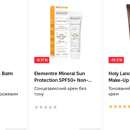
-6.71 %
-19.3 %
p Balm
Elementre Mineral Sun
Holy Lan
Protection SPF50+ Non-
Make-Up 
Tinted 50 мл
мл
Сонцезахисний крем без
Тонований
 рожевим
тону
крем