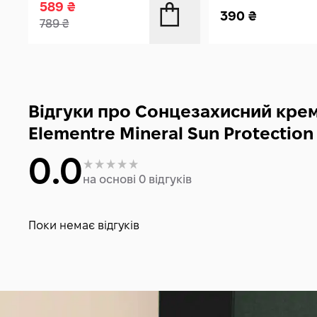
589
₴
390
₴
789
₴
Відгуки про Сонцезахисний крем
Elementre Mineral Sun Protection
0.0
на основі 0 відгуків
Поки немає відгуків