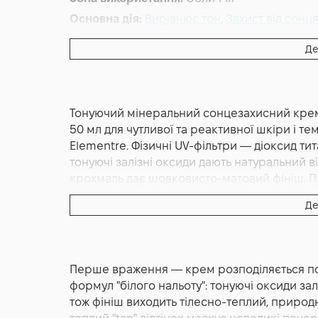
Основна дія:
Вирівнює тон
,
Захист від сонц
Форма випуску:
Крем
Де
Країна:
Швейцарія
Індекс SPF:
50
Об'єм (мл/г):
50
Тонуючий мінеральний сонцезахисний крем E
50 мл для чутливої та реактивної шкіри і 
Elementre. Фізичні UV-фільтри — діоксид ти
тонуючі залізні оксиди дають натуральний ві
крохмаль дає шовковисто-матовий фініш. Пр
веган, cruelty-free. Швейцарський бренд El
Де
Elementre Mineral Sun Protection SPF 50+ 
крем з тонуючим ефектом для обличчя об'
косметичного бренду Elementre. На відміну 
Перше враження — крем розподіляється по 
поглинають UV-промені, ця формула побудо
формул "білого нальоту": тонуючі оксиди зал
Titanium Dioxide [nano] і Zinc Oxide [nano]
тож фініш виходить тілесно-теплий, природ
й відображають UV-випромінювання, не всту