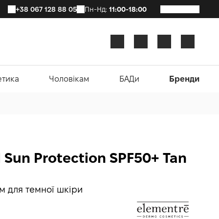
+38 067 128 88 05
Пн-Нд:
11:00-18:00
етика
Чоловікам
БАДи
Бренди
 Sun Protection SPF50+ Tan
м для темної шкіри