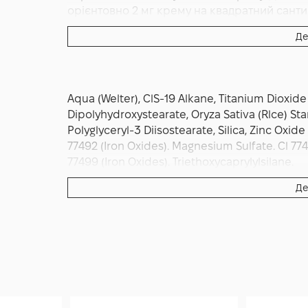
потенційно гормонально активних компонен
орієнтовно 2 мг крему на квадратний сант
протестувати засіб на невеликій ділянці п
вказівного й середнього пальців (правило "t
Де
про вушні раковини, шию, зону декольте; у
крему хвилину вбратися — потім можна одра
інсоляцією повторюйте нанесення кожні 2 год
Обов'язково повторюйте після купання у во
Aqua (Welter), ClS-19 Alkane, Titanium Dioxide
щоденного цілорічного використання незал
Dipolyhydroxystearate, Oryza Sativa (Rlce) Star
хмари й скло. Для післяпроцедурного догля
Polyglyceryl-3 Diisostearate, Silica, Zinc Oxide
дотримуючись інструкцій лікаря-косметолог
77492 (Iron Oxides). Magnesium Sulfate. Cl 774
прямого сонячного світла.
77499 (Iron Oxides). Triethoxycaprylylsilane.
Де