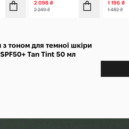
2 098
₴
1 196
₴
2 249
₴
1 482
₴
 з тоном для темної шкіри
 SPF50+ Tan Tint 50 мл