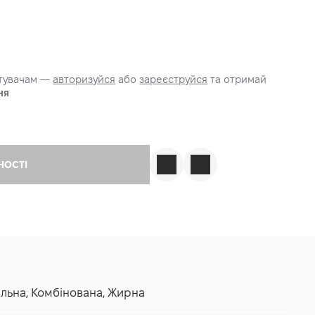
стувачам —
авторизуйся
або
зареєструйся
та отримай
ня
НОСТІ
мальна, Комбінована, Жирна