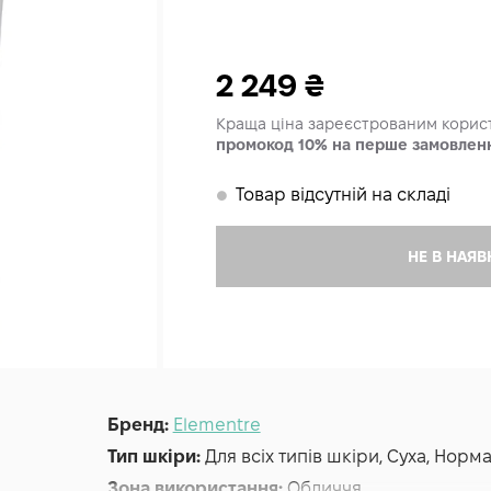
2 249
₴
Краща ціна зареєстрованим кори
промокод 10% на перше замовлен
Товар відсутній на складі
𒊹
НЕ В НАЯВ
Бренд:
Elementre
Тип шкіри:
Для всіх типів шкіри, Суха, Нор
Зона використання:
Обличчя