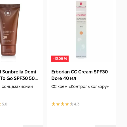
-13.09 %
d Sunbrella Demi
Erborian CC Cream SPF30
H
To Go SPF30 50
Dore 40 мл
M
м
 сонцезахисний
CC крем «Контроль кольору»
Т
к
5.0
4.3