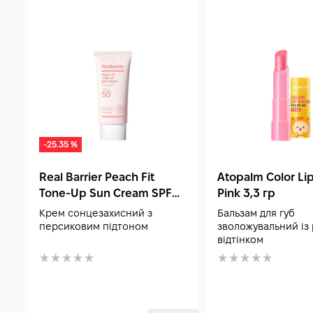
-25.35 %
Real Barrier Peach Fit
Atopalm Color Li
Tone-Up Sun Cream SPF
Pink 3,3 гр
50+ PA++++ 50 мл
Крем сонцезахисний з
Бальзам для губ
персиковим підтоном
зволожувальний із
відтінком