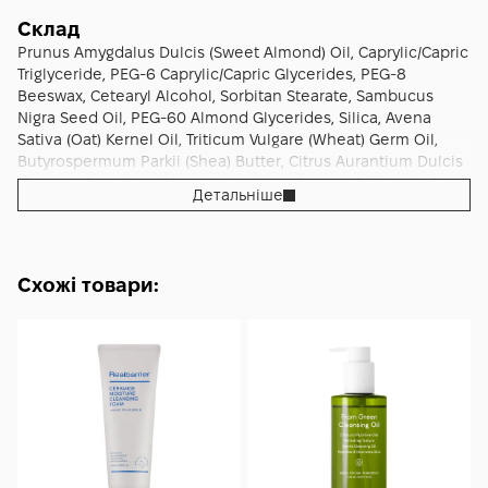
й змийте. Використовуйте щодня як перший крок або як
самостійне очищення в дні без щільного макіяжу;
Склад
стабільний ритм забезпечує накопичувальний ефект
Prunus Amygdalus Dulcis (Sweet Almond) Oil, Caprylic/Capric
м’якості, еластичності та природного сяйва.
Triglyceride, PEG-6 Caprylic/Capric Glycerides, PEG-8
Beeswax, Cetearyl Alcohol, Sorbitan Stearate, Sambucus
Nigra Seed Oil, PEG-60 Almond Glycerides, Silica, Avena
Sativa (Oat) Kernel Oil, Triticum Vulgare (Wheat) Germ Oil,
Butyrospermum Parkii (Shea) Butter, Citrus Aurantium Dulcis
(Orange) Peel Wax, Glycerin, Lecithin, Borago Officinalis Seed
Детальніше
Oil, Phenoxyethanol, Cocos Nucifera (Coconut) Oil, Acacia
Decurrens Flower Wax, Rosa Multiflora Flower Wax,
Tocopherol, Cocoyl Hydrolyzed Collagen, Aqua/Water/Eau,
Simmondsia Chinensis (Jojoba) Seed Oil, Padina Pavonica
Схожі товари:
Thallus Extract.