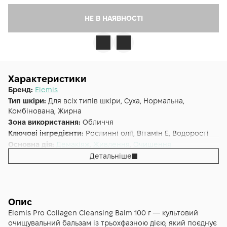
НЕ В НАЯВНОСТІ
Характеристики
Бренд:
Elemis
Тип шкіри:
Для всіх типів шкіри, Суха, Нормальна,
Комбінована, Жирна
Зона використання:
Обличчя
Ключові інгредієнти:
Рослинні олії, Вітамін E, Водорості
Основна дія:
Демакіяж
,
Живлення
,
Очищення
Форма випуску:
Бальзам
Детальніше
Країна:
Великобританія
Лінійка:
Elemis Pro-Collagen
Альтернативна назва:
Бальзам для вмивання Про-Колаген
- Pro-Collagen Cleansing Balm 100 г
Опис
Elemis Pro Collagen Cleansing Balm 100 г — культовий
очищувальний бальзам із трьохфазною дією, який поєднує