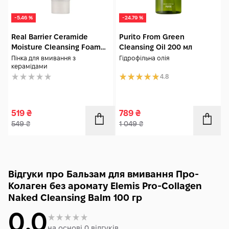
-5.46 %
-24.79 %
Real Barrier Ceramide
Purito From Green
Moisture Cleansing Foam
Cleansing Oil 200 мл
120 мл
Пінка для вмивання з
Гідрофільна олія
керамідами
4.8
519
₴
789
₴
549
₴
1 049
₴
Відгуки про Бальзам для вмивання Про-
Колаген без аромату Elemis Pro-Collagen
Naked Cleansing Balm 100 гр
0.0
на основі 0 відгуків