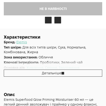
НЕ В НАЯВНОСТІ
Характеристики
Бренд:
Elemis
Тип шкіри:
Для всіх типів шкіри, Суха, Нормальна,
Комбінована, Жирна
Зона використання:
Обличчя
Ключові інгредієнти:
Пробіотики, Зелений чай
Основна дія:
Живлення
,
Сяяння
,
Зволоження
Додаткові властивості:
Веганська
Детальніше
Форма випуску:
Праймер
Країна:
Великобританія
Лінійка:
Elemis Superfood
Альтернативна назва:
Суперфуд праймер-зволожувач для
Опис
сяяння шкіри - Superfood Glow Priming Moisturiser 60 мл
Elemis Superfood Glow Priming Moisturiser 60 мл — це
легкий денний зволожувач і праймер у одному флаконі,