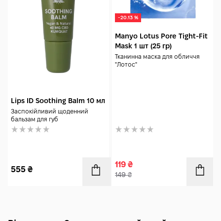
-20.13 %
Manyo Lotus Pore Tight-Fit
Mask 1 шт (25 гр)
Тканинна маска для обличчя
"Лотос"
Lips ID Soothing Balm 10 мл
Заспокійливий щоденний
бальзам для губ
119
₴
555
₴
149
₴