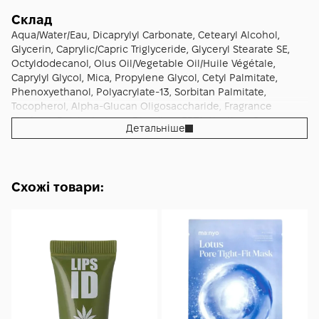
сяйва і комфортного зволоження впродовж дня.
Склад
Aqua/Water/Eau, Dicaprylyl Carbonate, Cetearyl Alcohol,
Glycerin, Caprylic/Capric Triglyceride, Glyceryl Stearate SE,
Octyldodecanol, Olus Oil/Vegetable Oil/Huile Végétale,
Caprylyl Glycol, Mica, Propylene Glycol, Cetyl Palmitate,
Phenoxyethanol, Polyacrylate-13, Sorbitan Palmitate,
Tocopherol, Alpha-Glucan Oligosaccharide, Fragrance
(Parfum), Polyisobutene, Disodium EDTA, Xanthan Gum,
Детальніше
Synthetic Fluorphlogopite, Sorbitan Oleate,
Saccharomyces/Xylinum/Black Tea (Kombucha) Ferment,
Camellia Sinensis Seed Oil, Candida
Bombicola/Glucose/Methyl Rapeseedate Ferment,
Схожі товари:
Polysorbate 20, Sorbitan Isostearate, 1,2-Hexanediol, Tin
Oxide, Linalool, Limonene, Lactobacillus, Zingiber Officinale
(Ginger) Root Extract, Geraniol, Hydroxyethyl Ethylcellulose,
Citronellol, Sodium Hydroxide, Sodium Citrate, Citric Acid,
Potassium Sorbate, Ribes Nigrum Bud Oil, Biotin, CI 77891
(Titanium Dioxide), CI 77491 (Iron Oxides).