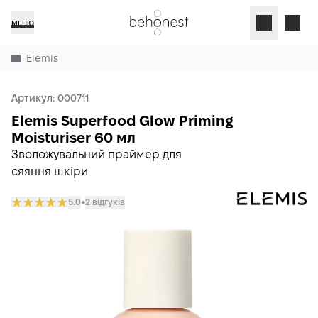
МЕНЮ
Elemis
Артикул:
000711
Elemis Superfood Glow Priming
Moisturiser 60 мл
Зволожувальний праймер для
сяяння шкіри
5.0
2 відгуків
𒊹