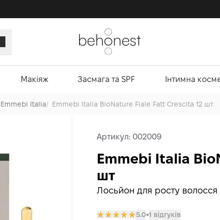
Макіяж
Засмага та SPF
Інтимна косм
Emmebi Italia
/
Emmebi Italia BioNature Fiale Fatt Crescita 12 шт
Артикул:
002009
Emmebi Italia BioN
шт
Лосьйон для росту волосся
5.0
1 відгуків
𒊹