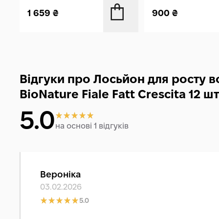
1 659
₴
900
₴
Відгуки про Лосьйон для росту в
BioNature Fiale Fatt Crescita 12 шт
5.0
на основі 1 відгуків
Вероніка
03.02.2026
5.0