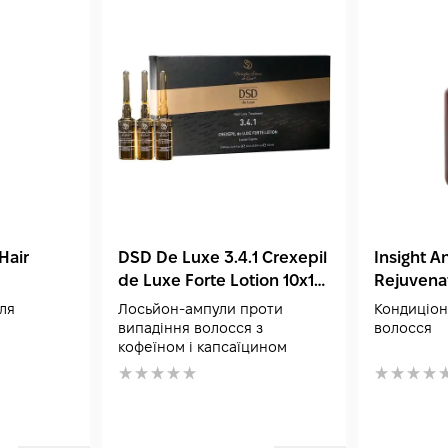
Hair
DSD De Luxe 3.4.1 Crexepil
Insight A
de Luxe Forte Lotion 10x10
Rejuvenat
мл
400 мл
ля
Лосьйон-ампули проти
Кондиціон
випадіння волосся з
волосся
кофеїном і капсаїцином