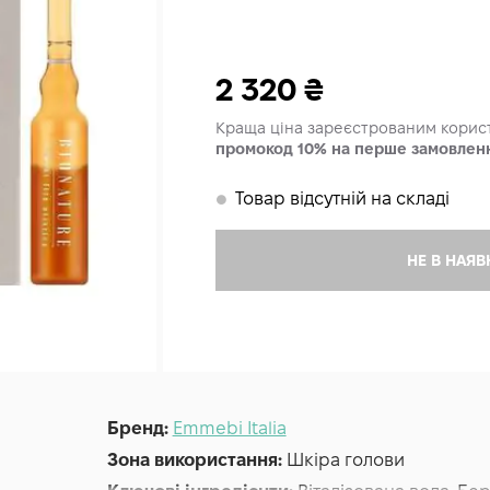
2 320
₴
Краща ціна зареєстрованим кори
промокод 10% на перше замовлен
Товар відсутній на складі
𒊹
НЕ В НАЯВ
Бренд:
Emmebi Italia
Зона використання:
Шкіра голови