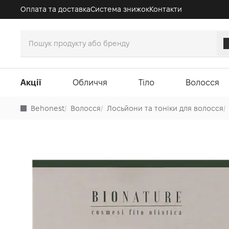
Оплата та доставка
Система знижок
Контакти
Акції
Обличчя
Тіло
Волосся
Behonest
/
Волосся
/
Лосьйони та тоніки для волосся
/