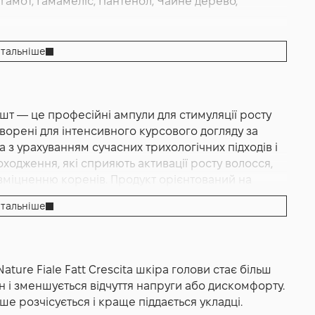
ргамот, Гамамеліс, Пантенол, Чайне дерево,
волосся
,
Зміцнення
,
Від випадіння
,
Сяяння
тальніше
вний догляд
, Без сульфатів
12 шт — це професійні ампули для стимуляції росту
творені для інтенсивного курсового догляду за
з урахуванням сучасних трихологічних підходів і
одження, які сприяють активації росту волосся,
зміцненню коренів. Продукт орієнтований на
рацювати з наслідками ослаблення волосся, а й
тальніше
ирається і не залишає жирності або липкості.
ого об’єм, що дозволяє використовувати його навіть
ature Fiale Fatt Crescita шкіра голови стає більш
ує точне дозування і зручність застосування, а
н і зменшується відчуття напруги або дискомфорту.
с відновлення.
ше розчісується і краще піддається укладці.