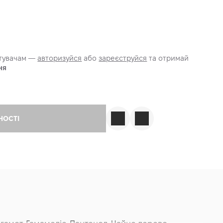
стувачам —
авторизуйся
або
зареєструйся
та отримай
ня
НОСТІ