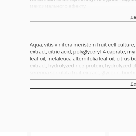
максимального ефекту.
Де
Aqua, vitis vinifera meristem fruit cell cultur
extract, citric acid, polyglyceryl-4 caprate, m
leaf oil, melaleuca alternifolia leaf oil, cit
extract, hydrolyzed rice protein, hydrolyzed c
serenoa serrulata fruit extract, glycerin, boe
root extract, achillea millfolium extract, hamm
Де
extract, arctum lappa root extract, pantheno
potassium sorbate, sodium benzoate, benzyl a
eugenol, farnesol, isoeugenol, limonene, linalo