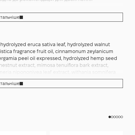
тальніше
e, hydrolyzed eruca sativa leaf, hydrolyzed walnut
yristica fragrance fruit oil, cinnamonum zeylanicum
rus bergamia peel oil expressed, hydrolyzed hemp seed
hestnut extract, mimosa tenuiflora bark extract,
hmeria nipononivea leaf extract, withania somnifera
amelis virginiana leaf extract, avena sativa kernel
тальніше
l, hydrolized wheat protein, sodium dehydroacetate,
lcohol, benzyl benzoate, cinnamal, cinnamyl alcohol,
ol.