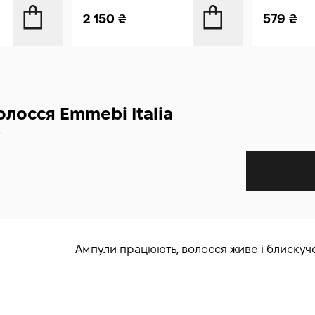
2 150
₴
579
₴
олосся Emmebi Italia
Ампули працюють, волосся живе і блискуч