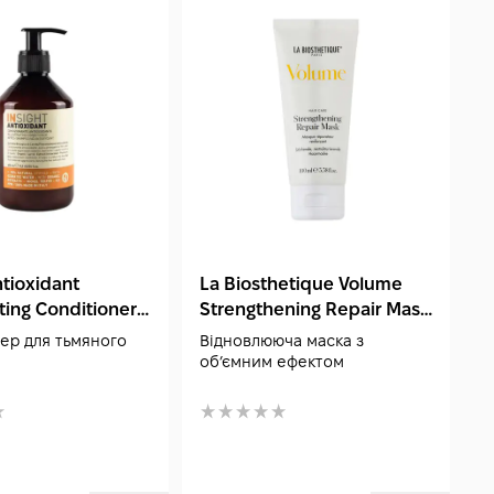
ntioxidant
La Biosthetique Volume
L
ing Conditioner
Strengthening Repair Mask
W
100 мл
2
ер для тьмяного
Відновлююча маска з
К
обʼємним ефектом