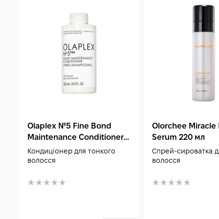
Olaplex №5 Fine Bond
Olorchee Miracle 
Maintenance Conditioner
Serum 220 мл
250 мл
Кондиціонер для тонкого
Спрей-сироватка д
волосся
волосся