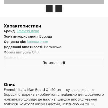
Характеристики
Бренд:
Emmebi Italia
Зона використання:
Борода
Основна дія:
Зволоження
Додаткові властивості:
Веганська
Форма випуску:
Олія
Країна:
Італія
Детальніше
Лінійка:
Emmebi Italia Gate Man
Альтернативна назва:
MAN Олія для бороди, 50 ml
Об'єм (мл/г):
50
Опис
Emmebi Italia Man Beard Oil 50 мл — сучасна олія для
бороди, створена виробником спеціально для щоденного
чоловічого догляду, де важливі швидке впорядкування
волосся, комфорт шкіри і чистий, неблискучий фініш.