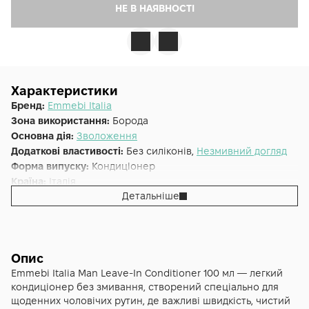
НЕ В НАЯВНОСТІ
Характеристики
Бренд:
Emmebi Italia
Зона використання:
Борода
Основна дія:
Зволоження
Додаткові властивості:
Без силіконів,
Незмивний догляд
Форма випуску:
Кондиціонер
Країна:
Італія
Детальніше
Лінійка:
Emmebi Italia Gate Man
Альтернативна назва:
MAN Кондиціонер для бороди , 100
мл
Опис
Emmebi Italia Man Leave‑In Conditioner 100 мл — легкий
кондиціонер без змивання, створений спеціально для
щоденних чоловічих рутин, де важливі швидкість, чистий