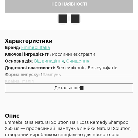
НЕ В НАЯВНОСТІ
Характеристики
Бренд:
Emmebi Italia
Ключові інгредієнти:
Рослинні екстракти
Основна дія:
Від випадіння
,
Очищення
Додаткові властивості:
Без силіконів, Без сульфатів
Форма випуску:
Шампунь
Країна:
Італія
Детальніше
Лінійка:
Emmebi Italia Natural Solution
Альтернативна назва:
Регенеруючий шампунь Контроль
втрати волосся Natural Solution Hair Loss Remedy
Shampoo
Тип волосся:
Усі типи волосся
Опис
Emmebi Italia Natural Solution Hair Loss Remedy Shampoo
250 мл — професійний шампунь з лінійки Natural Solution,
створений виробником спеціально для ніжного, але