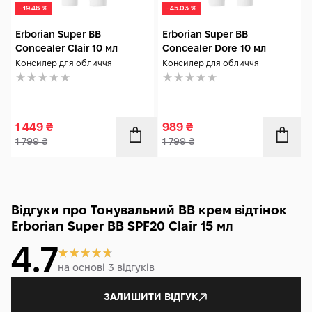
-19.46 %
-45.03 %
Erborian Super BB
Erborian Super BB
Concealer Clair 10 мл
Concealer Dore 10 мл
Консилер для обличчя
Консилер для обличчя
1 449
₴
989
₴
1 799
₴
1 799
₴
Відгуки про Тонувальний BB крем відтінок
Erborian Super BB SPF20 Clair 15 мл
4.7
на основі 3 відгуків
ЗАЛИШИТИ ВІДГУК