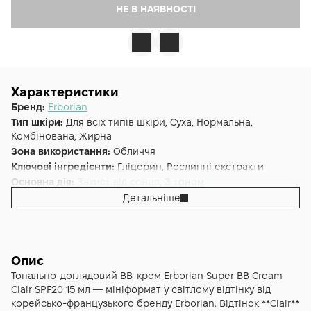
НЕ В НАЯВНОСТІ
Характеристики
Бренд:
Erborian
Тип шкіри:
Для всіх типів шкіри, Суха, Нормальна,
Комбінована, Жирна
Зона використання:
Обличчя
Ключові інгредієнти:
Гліцерин, Рослинні екстракти
Основна дія:
Захист від сонця
,
З тоном
Додаткові властивості:
Cruelty-free, Веганська, Без
Детальніше
парабенів, Без сульфатів
Форма випуску:
Крем
Країна:
Південна Корея
Лінійка:
Erborian BB
Опис
Альтернативна назва:
BB CREAM тонуючий крем with SPF
Тонально-доглядовий BB-крем Erborian Super BB Cream
20 Clair 15 мл
Clair SPF20 15 мл — мініформат у світлому відтінку від
Тип фільтру SPF:
Комбінований
корейсько-французького бренду Erborian. Відтінок **Clair**