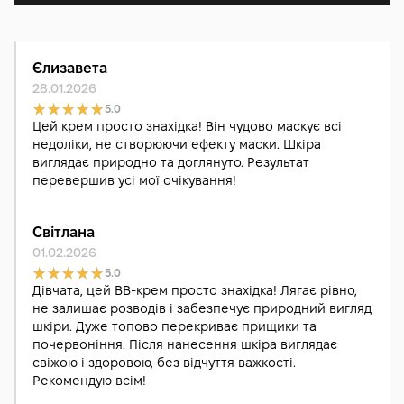
Єлизавета
28.01.2026
5.0
Цей крем просто знахідка! Він чудово маскує всі
недоліки, не створюючи ефекту маски. Шкіра
виглядає природно та доглянуто. Результат
перевершив усі мої очікування!
Світлана
01.02.2026
5.0
Дівчата, цей BB-крем просто знахідка! Лягає рівно,
не залишає розводів і забезпечує природний вигляд
шкіри. Дуже топово перекриває прищики та
почервоніння. Після нанесення шкіра виглядає
свіжою і здоровою, без відчуття важкості.
Рекомендую всім!