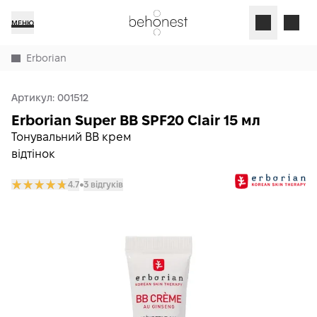
МЕНЮ
Erborian
Артикул:
001512
Erborian Super BB SPF20 Clair 15 мл
Тонувальний BB крем
відтінок
4.7
3 відгуків
𒊹