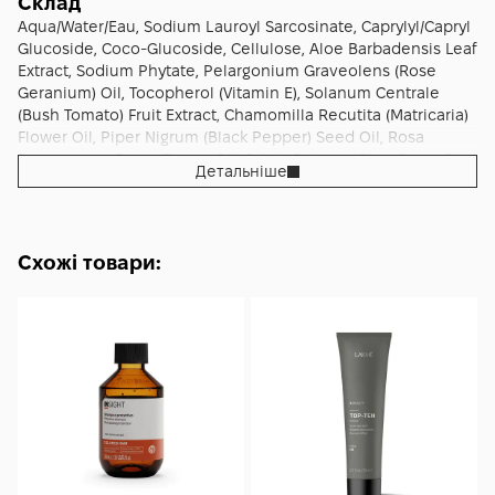
накопичуваний ефект м’якості, блиску та керованості.
Склад
Aqua/Water/Eau, Sodium Lauroyl Sarcosinate, Caprylyl/Capryl
Glucoside, Coco-Glucoside, Cellulose, Aloe Barbadensis Leaf
Extract, Sodium Phytate, Pelargonium Graveolens (Rose
Geranium) Oil, Tocopherol (Vitamin E), Solanum Centrale
(Bush Tomato) Fruit Extract, Chamomilla Recutita (Matricaria)
Flower Oil, Piper Nigrum (Black Pepper) Seed Oil, Rosa
Damascena (Rose) Flower Oil, Salvia Sclarea (Clary Sage) Oil,
Детальніше
Benzyl Alcohol, Dehydroacetic Acid, Hydrolyzed Vegetable
Protein, Linalool, Geraniol, Citronellol.
Схожі товари: