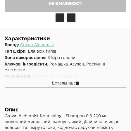
НЕ В НАЯВНОСТІ
Характеристики
Бренд:
Grown Alchemist
Тип шкіри:
Для всіх типів
Зона використання:
Шкіра голови
Ключові інгредієнти:
Ромашка, Азулен, Рослинні
екстракти
Основна дія:
Живлення
,
Очищення
Додаткові властивості:
Веганська, Без сульфатів
Детальніше
Форма випуску:
Шампунь
Країна:
Австралія
Альтернативна назва:
Шампунь для живлення волосся 0.6
Дамаська Троянда, Чорний Перець, Шавлія 200 мл - GA
Опис
Nourishing - Shampoo 0.6: Damask Rose, Black Pepper, Sage
Grown Alchemist Nourishing – Shampoo 0.6 200 мл —
Тип волосся:
Усі типи волосся
щоденний живильний шампунь, який дбайливо очищає
волосся та шкіру голови, водночас даруючи м’якість,