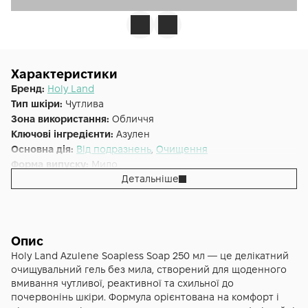
Характеристики
Бренд:
Holy Land
Тип шкіри:
Чутлива
Зона використання:
Обличчя
Ключові інгредієнти:
Азулен
Основна дія:
Від подразнень
,
Очищення
Форма випуску:
Мило
Детальніше
Країна:
Ізраїль
Лінійка:
Holy Land Azulene
Альтернативна назва:
Мило для обличчя Holy Land
Azulene Soapless Soap
Опис
Holy Land Azulene Soapless Soap 250 мл — це делікатний
очищувальний гель без мила, створений для щоденного
вмивання чутливої, реактивної та схильної до
почервонінь шкіри. Формула орієнтована на комфорт і