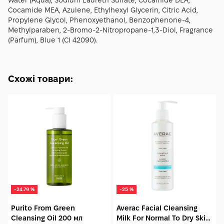
Water (Aqua), Sodium Laureth Sulfate, Cocamide DEA,
стабільний комфорт, рівний відблиск і чистий, охайний
Cocamide MEA, Azulene, Ethylhexyl Glycerin, Citric Acid,
фініш щодня, без пересушення і подразнення.
Propylene Glycol, Phenoxyethanol, Benzophenone-4,
Methylparaben, 2-Bromo-2-Nitropropane-1,3-Diol, Fragrance
(Parfum), Blue 1 (CI 42090).
Схожі товари:
-24.79 %
-25 %
Purito From Green
Averac Facial Cleansing
Cleansing Oil 200 мл
Milk For Normal To Dry Skin