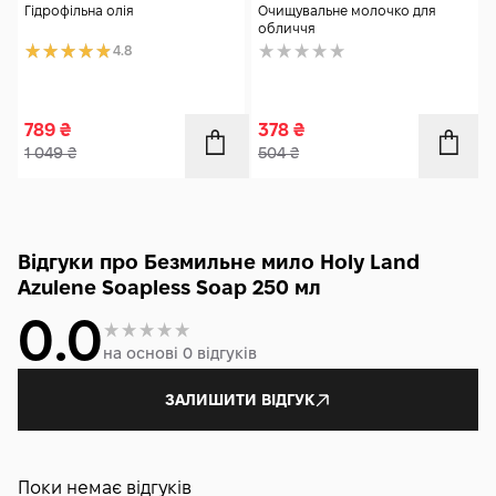
200 мл
Гідрофільна олія
Очищувальне молочко для
обличчя
4.8
789
₴
378
₴
1 049
₴
504
₴
Відгуки про Безмильне мило Holy Land
Azulene Soapless Soap 250 мл
0.0
на основі 0 відгуків
ЗАЛИШИТИ ВІДГУК
Поки немає відгуків