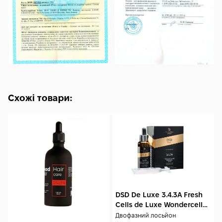
Схожі товари:
DSD De Luxe 3.4.3А Fresh
Cells de Luxe Wondercell
Lotion 50 + 10 мл
Двофазний лосьйон