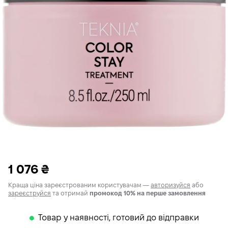
1 076
₴
Краща ціна зареєстрованим користувачам —
авторизуйся
або
зареєструйся
та отримай
промокод 10% на перше замовлення
Товар у наявності, готовий до відправки
𒊹