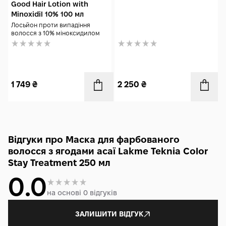
Good Hair Lotion with
Minoxidil 10% 100 мл
Лосьйон проти випадіння
волосся з 10% міноксидилом
1 749
₴
2 250
₴
Відгуки про Маска для фарбованого
волосся з ягодами асаї Lakme Teknia Color
Stay Treatment 250 мл
0.0
на основі 0 відгуків
ЗАЛИШИТИ ВІДГУК