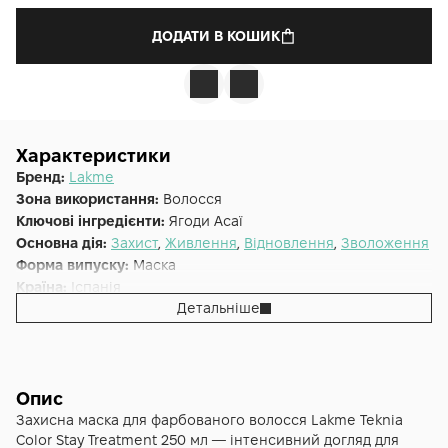
ДОДАТИ В КОШИК
Характеристики
Бренд:
Lakme
Зона використання:
Волосся
Ключові інгредієнти:
Ягоди Асаї
Основна дія:
Захист
,
Живлення
,
Відновлення
,
Зволоження
Форма випуску:
Маска
Країна:
Іспанія
Детальніше
Тип волосся:
Пофарбоване
Об'єм (мл/г):
250
Опис
Захисна маска для фарбованого волосся Lakme Teknia
Color Stay Treatment 250 мл — інтенсивний догляд для