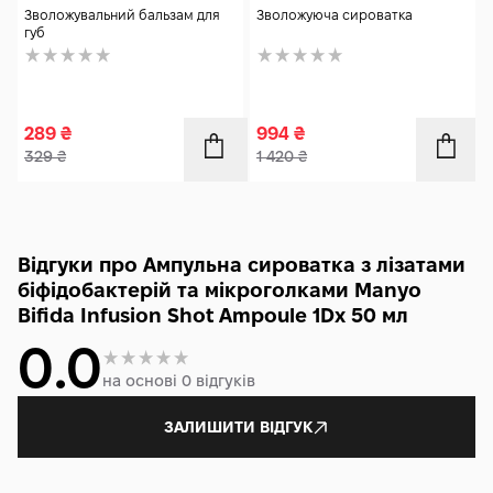
Serum 30 мл
Зволожувальний бальзам для
Зволожуюча сироватка
губ
289
₴
994
₴
329
₴
1 420
₴
Відгуки про Ампульна сироватка з лізатами
біфідобактерій та мікроголками Manyo
Bifida Infusion Shot Ampoule 1Dx 50 мл
0.0
на основі 0 відгуків
ЗАЛИШИТИ ВІДГУК