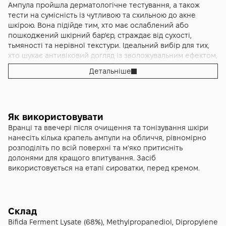
плівки на обличчі. Формула додатково збагачена
пошкоджений бар'єр після агресивних процедур,
Ампула пройшла дерматологічне тестування, а також
пантенолом для заспокоєння подразненої шкіри,
перепадів температури або стресу. Обличчя виглядає
тести на сумісність із чутливою та схильною до акне
алантоїном для покращення текстури та токоферолом як
відпочилим, пружним та наповненим зсередини, ніби
шкірою. Вона підійде тим, хто має ослаблений або
антиоксидантом. Об'єм 50 мл розрахований на тривале
після професійного салонного догляду.
пошкоджений шкірний бар'єр, страждає від сухості,
використання, адже для одного нанесення достатньо
тьмяності та нерівної текстури. Ідеальний вибір для тих,
кількох крапель.
хто шукає антивіковий догляд із зволожувальним ефектом,
а також для шкіри, яка потребує відновлення після
Детальніше
агресивних косметологічних процедур.
Як використовувати
Вранці та ввечері після очищення та тонізування шкіри
нанесіть кілька крапель ампули на обличчя, рівномірно
розподіліть по всій поверхні та м'яко притисніть
долонями для кращого впитування. Засіб
використовується на етапі сироватки, перед кремом.
Склад
Bifida Ferment Lysate (68%), Methylpropanediol, Dipropylene