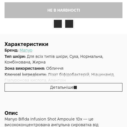
НЕ В НАЯВНОСТІ
Характеристики
Бренд:
Manyo
Тип шкіри:
Для всіх типів шкіри, Суха, Нормальна,
Комбінована, Жирна
Зона використання:
Обличчя
Ключові інгредієнти:
Лізат біфідобактерій, Ніацинамід,
Гіалуронова кислота, Алантоїн
Основна дія:
Заспокоєння
,
Від подразнень
,
Від
Детальніше
почервоніння
,
Зволоження
Форма випуску:
Сироватка
Країна:
Південна Корея
Лінійка:
Bifida
Опис
Об'єм (мл/г):
50
Manyo Bifida Infusion Shot Ampoule 1Dx — це
висококонцентрована ампульна сироватка від