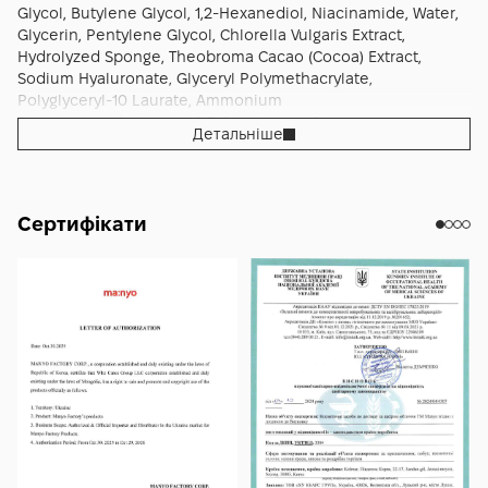
Glycol, Butylene Glycol, 1,2-Hexanediol, Niacinamide, Water,
Glycerin, Pentylene Glycol, Chlorella Vulgaris Extract,
Hydrolyzed Sponge, Theobroma Cacao (Cocoa) Extract,
Sodium Hyaluronate, Glyceryl Polymethacrylate,
Polyglyceryl-10 Laurate, Ammonium
Acryloyldimethyltaurate/VP Copolymer, Glucose,
Детальніше
Acrylates/C10-30 Alkyl Acrylate Crosspolymer, Diethoxyethyl
Succinate, Hydrogenated Lecithin, Fructooligosaccharides,
Fructose, Hydrogenated Polyisobutene, Panthenol,
Tromethamine, Ethylhexylglycerin, Allantoin, Adenosine,
Сертифікати
Dextrin, Gluconolactone, Sodium Phytate, Caprylic/Capric
Triglyceride, Tocopherol, Ceramide NP, Hyaluronic
Acid/Polyisopropylacrylamide Copolymer, Sodium Stearoyl
Glutamate.