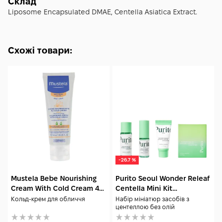
Склад
Liposome Encapsulated DMAE, Centella Asiatica Extract.
Схожі товари:
-26.7 %
Mustela Bebe Nourishing
Purito Seoul Wonder Releaf
Cream With Cold Cream 40
Centella Mini Kit
мл
Unscented
Кольд-крем для обличчя
Набір мініатюр засобів з
центеллою без олій