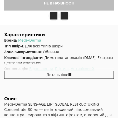
НЕ В НАЯВНОСТІ
Характеристики
Бренд:
Medi+Derma
Тип шкіри:
Для всіх типів шкіри
Зона використання:
Обличчя
Ключові інгредієнти:
Диметилетаноламін (DMAE), Екстракт
центелли азіатської
Основна дія:
Відновлення
,
Ліфтинг
,
Антивіковий
,
Регенерація
,
Зволоження
Детальніше
Форма випуску:
Сироватка
Країна:
Іспанія
Альтернативна назва:
Mediderma Sens-Age Lift Liposomal
Serum 30 мл
Опис
Medi+Derma SENS-AGE LIFT GLOBAL RESTRUCTURING
Concentrate 30 мл — це інтенсивний ліпосомальний
концентрат-сироватка з ліфтинг-ефектом, створений для