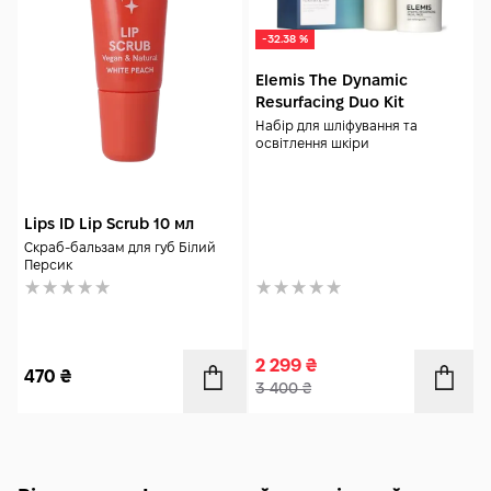
-32.38 %
Elemis The Dynamic
Resurfacing Duo Kit
Набір для шліфування та
освітлення шкіри
Lips ID Lip Scrub 10 мл
Скраб-бальзам для губ Білий
Персик
2 299
₴
470
₴
3 400
₴