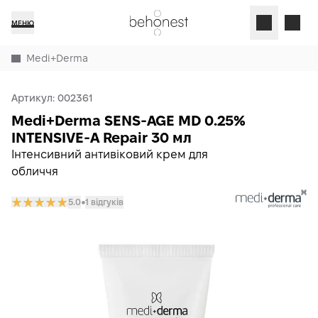
МЕНЮ
Medi+Derma
Артикул:
002361
Medi+Derma SENS-AGE MD 0.25%
INTENSIVE-A Repair 30 мл
Інтенсивний антивіковий крем для
обличчя
5.0
1 відгуків
𒊹