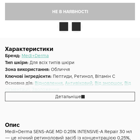
НЕ В НАЯВНОСТІ
Характеристики
Бренд:
Medi+Derma
Тип шкіри:
Для всіх типів шкіри
Зона використання:
Обличчя
Ключові інгредієнти:
Пептиди, Ретинол, Вітамін C
Основна дія:
Відновлення
,
Антивіковий
,
Від зморшок
,
Від
пігментації
,
Зволоження
Форма випуску:
Крем
Детальніше
Країна:
Іспанія
Опис
Medi+Derma SENS-AGE MD 0.25% INTENSIVE-A Repair 30 мл
— це нічний ретиноловий засіб із концентрацією 0,25%,