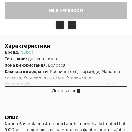
НЕ В НАЯВНОСТІ
Характеристики
Бренд:
Nubea
Тип шкіри:
Для всіх типів
Зона використання:
Волосся
Ключові інгредієнти:
Рослинні олії, Цераміди, Молочна
кислота, Рослинні екстракти, Арганова олія
Основна дія:
Живлення
,
Відновлення
,
Захист кольору
,
Зволоження
Детальніше
Форма випуску:
Маска
Країна:
Італія
Лінійка:
Nubea Sustenia
Альтернативна назва:
Sustenia маска для фарбованого та/
Опис
або освітленого волосся 1L
Nubea Sustenia mask colored and/or chemically treated hair
Тип волосся:
Пофарбоване, Пошкоджене
1000 мл — відновлювальна маска для фарбованого та/або