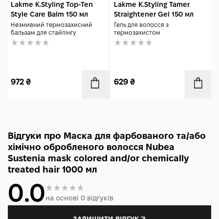
Lakme K.Styling Top-Ten
Lakme K.Styling Tamer
Style Care Balm 150 мл
Straightener Gel 150 мл
Незмивний термозахисний
Гель для волосся з
бальзам для стайлінгу
термозахистом
972
₴
629
₴
Відгуки про Маска для фарбованого та/або
хімічно обробленого волосся Nubea
Sustenia mask colored and/or chemically
treated hair 1000 мл
0.0
на основі 0 відгуків
ЗАЛИШИТИ ВІДГУК