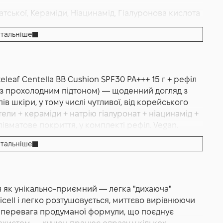
атської, Керамiди, Ніацинамід, Гіалуронова кислота
ення
тальніше
leaf Centella BB Cushion SPF30 PA+++ 15 г + рефіл
кіри з прохолодним підтоном) — щоденний догляд з
ів шкіри, у тому числі чутливої, від корейського
тели + кераміди + натрію гіалуронат + ніацинамід +
апівматове покриття, у комплекті рефіл. Vegan.
тальніше
o Seoul Wonder Releaf Centella BB Cushion 21 Light
агатофункціональний тонувальний кушон (догляд +
х типів шкіри з фокусом на чутливу і реактивну від
 як унікально-приємний — легка "дихаюча"
кушон-версія бестселера лінії — популярного BB
cell і легко розтушовується, миттєво вирівнюючи
ушону з пуфом-аплікатором Lubicell і додатковим
 перевага продуманої формули, що поєднує
характерну легку "дихаючу" текстуру, що