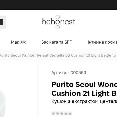
Макіяж
Засмага та SPF
Інтимна косм
Purito Seoul Wonder Releaf Centella BB Cushion 21 Light Beige 15 
Артикул:
000369
Purito Seoul Wond
Cushion 21 Light B
Кушон з екстрактом центел