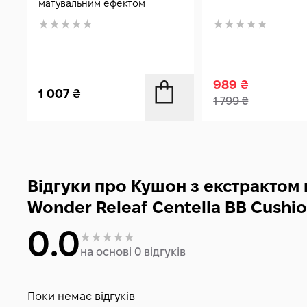
матувальним ефектом
989
₴
1 007
₴
1 799
₴
Відгуки про Кушон з екстрактом 
Wonder Releaf Centella BB Cushion 
0.0
на основі 0 відгуків
Поки немає відгуків