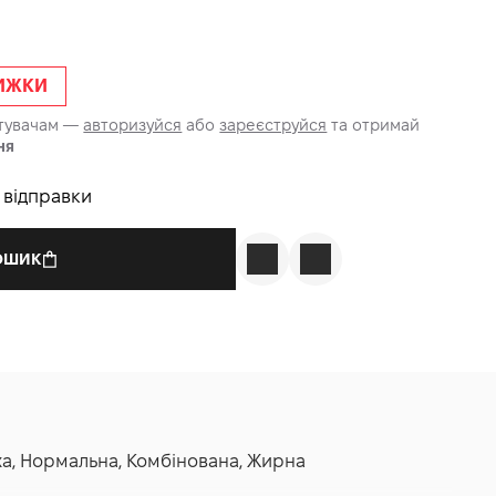
НИЖКИ
стувачам —
авторизуйся
або
зареєструйся
та отримай
ня
о відправки
КОШИК
уха, Нормальна, Комбінована, Жирна