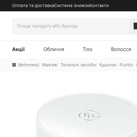
Оплата та доставка
Система знижок
Контакти
Акції
Обличчя
Тіло
Волосся
Behonest
/
Макіяж
/
Тональні засоби
/
Кушони
/
Purito
/