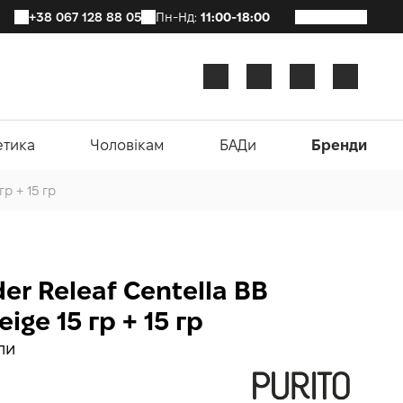
+38 067 128 88 05
Пн-Нд:
11:00-18:00
етика
Чоловікам
БАДи
Бренди
гр + 15 гр
er Releaf Centella BB
eige 15 гр + 15 гр
ли