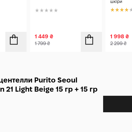
шкіри
1 449
₴
1 998
₴
1 799
₴
2 299
₴
центелли Purito Seoul
21 Light Beige 15 гр + 15 гр