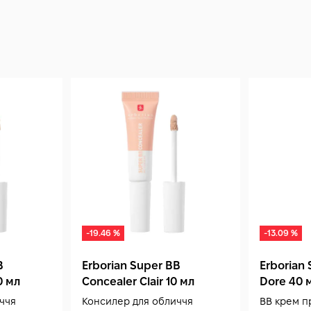
гнійничками, екземі або інших гострих зап
температурі, добре закритим, далеко від пр
після закінчення терміну придатності (звич
opening, зазвичай 12 місяців після відкриття
або текстури — припини використання. Зас
регулярного щоденного використання завдяк
г забезпечує тривале регулярне застосуванн
тоном шкіри і догляді.
-19.46 %
-13.09 %
B
Erborian Super BB
Erborian
0 мл
Concealer Clair 10 мл
Dore 40 
ччя
Консилер для обличчя
ВВ крем п