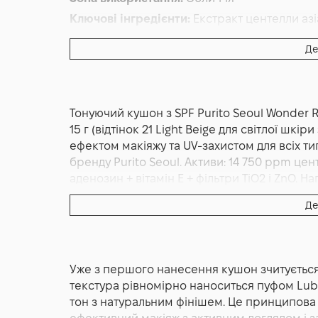
Ключові інгредієнти:
Екстракт центелли азі
Основна дія:
Матування
,
Живлення
,
Зволож
Де
Форма випуску:
Кушон
Країна:
Південна Корея
Тонуючий кушон з SPF Purito Seoul Wonder Re
15 г (відтінок 21 Light Beige для світлої ш
ефектом макіяжу та UV-захистом для всіх тип
бренду Purito Seoul. Активи: 14 750 ppm цен
аденозин + вітамін E + фільтри TiO2 і ZnO. Н
Корейський бренд Purito Seoul.
Де
ВВ-кушон тонувальний з центелою і SPF Purit
Beige 15 г + рефіл 15 г — це професійний б
макіяж + SPF + центела + ніацинамід) для всі
Уже з першого нанесення кушон зчитується
корейського б'юті-бренду Purito Seoul. Це 
текстура рівномірно наноситься пуфом Lubi
Cream — у зручному форматі компактного к
тон з натуральним фінішем. Це принципова
рефілом (змінним блоком) у комплекті. Має 