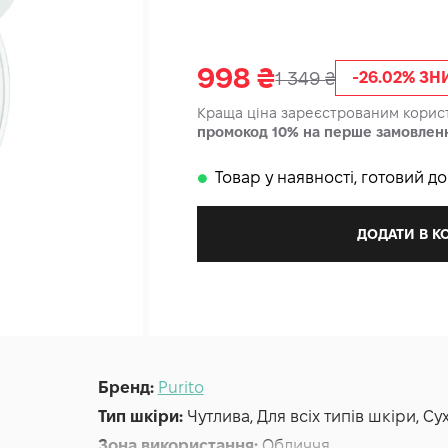
998
₴
1 349
₴
-26.02% З
Краща ціна зареєстрованим кори
промокод 10% на перше замовлен
Товар у наявності, готовий д
𒊹
ДОДАТИ В 
Бренд:
Purito
Тип шкіри:
Чутлива, Для всіх типів шкіри, С
Зона використання:
Обличчя