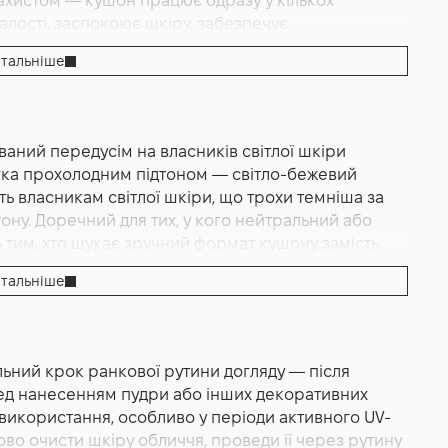
захистом — кушон працює одразу у кількох
ся завдяки м'якому кушону Lubicell, миттєво
алості, заспокоює шкіру, забезпечує
ий фініш з делікатним природним сяянням. Відтінок
і та синє світло. Уже після першого нанесення тон
 з нейтральним, злегка прохолодним нюансом,
тальніше
це робота пігментів і центельного коктейлю у
середньо-світлого тону зі збалансованою основою.
недосконалості, постакне-сліди і темні кола під
оду", повторного нанесення протягом дня і
 робота високого покриття, що ефективно
б як кушон з високим стійким покриттям і
формату кушону: покриття можна нарощувати
днує переваги тонувального догляду і захисного
ований передусім на власників світлої шкіри
від потреби — від легкого природного до повного.
 100% фізичні (мінеральні) SPF-фільтри SPF30
егка прохолодним підтоном — світло-бежевий
сті і "однорідної" якості. Світла шкіра середньо-
de (двоокис титану) і Zinc Oxide (оксид цинку)
ть власникам світлої шкіри, що трохи темніша за
бежевий нюанс з нейтрально-прохолодною основою,
 UVB променів і синього світла (blue light);
тону. Доречний для тих, у кого нейтральний або
обличчя без ефекту "маски" — відтінок №21 Light
сферичні і пластинчасті пудри для стійкого
ь тим, хто шукає зручний формат кушону замість
криття semi-matte (напівматове) з делікатним
тської; гіпоалергенна формула, ідеальна для
м ідеальний для нанесення "на ходу" і повторного
ляд без надмірного жирного блиску. Технологія
тальніше
ree статус (без тестування на тваринах); без
ей з активним способом життя, які потребують
 пластинчастих пудр) забезпечує стійке покриття,
erage), що пошарово регулюється; тонка "дихаюча"
 — кушон легко носити з собою. Доречний для
і "плям". Розширені пори і дрібні нерівності
вання. Засіб належить до спеціалізованої лінії
ктивну: формула гіпоалергенна і делікатно
зу — це робота продуманої текстури. Дрібні
 — серії, побудованої навколо корейської центели
пами шкіри. Виробник окремо позиціонує кушон
ядають менш виразно — це робота центели
ний крок ранкової рутини догляду — після
фія бренду Purito — це "повернення до основ":
 для людей з тенденцією до почервонінь, куперозу,
іра з тенденцією до запальних проявів виглядає
еред нанесенням пудри або інших декоративних
мінімальним списком активних компонентів. Назва
насичений коктейль центели і заспокійливих
меншується відчуття "перевантаженості" шкіри,
використання, особливо у періоди активного UV-
з символізмом "土" (земля у східних мовах), що
ує почервоніння. Корисний тим, хто стикається з
а "дихаюча" формула не дає відчуття задухи. Шкіра
о очисти шкіру обличчя, проведи її через рутину