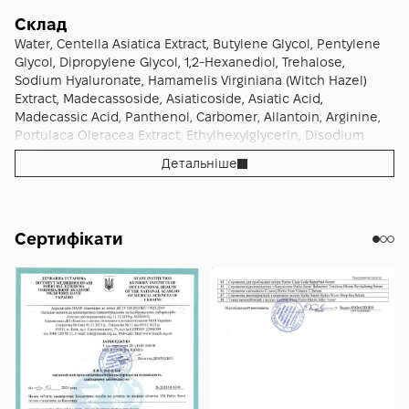
тваринах); EWG-сертифікована формула. Засіб належить
повітря) — тонер швидко заспокоює і відновлює комфорт.
гель-очищувачем. Промокни шкіру чистим м'яким
наступні засоби в догляді — за рахунок підготовки
до спеціалізованої лінії Wonder Releaf Centella бренду
Доречний для людей з тенденцією до тьмяності і
рушником без тертя. Налий невелику кількість тонера на
Склад
тонером активи сироваток і кремів вбираються глибше і
Purito Seoul у версії Unscented — серії, побудованої
стягнутості — насичений зволожуючий коктейль
чисті долоні або на ватний диск. Спосіб 1 (долонями) —
Water, Centella Asiatica Extract, Butylene Glycol, Pentylene
працюють ефективніше. При регулярному використанні
навколо корейської центели азіатської як флагманського
повертає свіжість. Підходить для людей з ознаками
рекомендований виробником: налий тонер на чисті
Glycol, Dipropylene Glycol, 1,2-Hexanediol, Trehalose,
(1–2 рази на день) накопичується кумулятивний результат:
активу. Філософія бренду Purito — це "повернення до
"перегріву" і поверхневих почервонінь — миттєва
долоні, м'яко розподіли його по обличчю і шиї
Sodium Hyaluronate, Hamamelis Virginiana (Witch Hazel)
завдяки роботі центели, cica-комплексу, пантенолу і
основ": дбайливі, ефективні і безпечні формули з
заспокійлива дія. Корисний для людей, які перестаралися
притискаючими (поплескуючими) "вбиваючими" рухами до
Extract, Madecassoside, Asiaticoside, Asiatic Acid,
гіалуронової кислоти шкіра з тенденцією до реактивності
мінімальним списком активних компонентів. Назва "Purito"
з активами (кислотами, ретинолом) і потребують
повного вбирання — цей спосіб забезпечує максимальне
Madecassic Acid, Panthenol, Carbomer, Allantoin, Arginine,
і почервонінь поступово набуває спокійнішого стану.
поєднує концепцію очищення шкіри з символізмом "土"
відновлення комфорту шкіри — заспокійливий профіль
зволоження і делікатний контакт зі шкірою. Спосіб 2
Portulaca Oleracea Extract, Ethylhexylglycerin, Disodium
Зневоднена шкіра з тенденцією до стягнутості поступово
(земля у східних мовах), що представляє природні і
компенсує можливе подразнення. Доречний для всіх
(ватним диском): нанеси тонер на ватний диск і м'яко
EDTA
набуває стабільнішого зволоженого стану — за рахунок
Детальніше
обґрунтовані складники. Бренд має EWG-сертифіковані
типів шкіри — від нормальної до сухої і чутливої — як
протри обличчя від центру до периферії — цей спосіб
постійної дії зволожуючого коктейлю. Шкіра рідше реагує
формули, фокусується на відновленні природного балансу
делікатний другий крок догляду. Підходить як міні-формат
додатково очищує шкіру від залишків очищувача і тонізує.
на агресивні чинники — холод, вітер, ультрафіолет,
шкіри і відомий своїми сонцезахисними засобами,
для подорожей — компактний об'єм 30 мл відповідає
Для інтенсивного зволоження можна повторити
забруднення міста, кондиціоноване повітря. Шкіра з
сироватками з центелою і пілінгами. У серці формули —
авіаційним обмеженням для ручної поклажі (до 100 мл на
нанесення кілька разів пошарово (метод "7 skin" або
ознаками атопічної тенденції у фазі ремісії поступово
корейська центела азіатська (Centella Asiatica Extract, 6
Сертифікати
одну ємність), тому тонер ідеально вписується у ручну
"layering"). За бажанням можна також нанести тонер на
демонструє менше реактивності — за рахунок постійної
000 ppm): на відміну від звичайної центели, вона
поклажу і дорожню косметичку. Корисний як стартовий
шию і зону декольте. Уникай безпосередньої зони очей.
підтримки заспокоєння (хоча тонер не замінює основні
вирощується у складних умовах корейських чотирьох
формат для нових користувачів лінії Wonder Releaf
Дай тонеру повністю вбратися протягом 30 секунд — 1
бар'єро-зміцнювальні засоби лінії). Тон обличчя
сезонів і різноманітної території, через що володіє
Centella — формат міні дозволяє познайомитися з
хвилини, після чого продовжуй ритуал догляду — наноси
поступово вирівнюється, "втомленість" шкіри
посиленими заспокійливими властивостями. За
тонером перед купівлею повного розміру і вирішити, чи
сироватку (наприклад, з лінії Wonder Releaf Centella від
зменшується. Природне сяйво шкіри стає стабільнішим —
функціями в INCI центела ефективно знімає почервоніння
підходить продукт для твоєї шкіри. Доречний для
Purito Seoul — Centella Serum Unscented для
за рахунок постійного зволоження. Шкіра з тенденцією до
і дискомфорт шкіри, заспокоює реактивні ділянки,
тестування продукту або переходу з ароматизованих
синергічного ефекту в межах системи), потім
висипань і реактивних запальних проявів поступово стає
прискорює природне оновлення шкіри і має
тонерів — версія Unscented дозволяє перевірити, чи
завершальний крем (наприклад, Centella Cream
чистішою — за рахунок постійної протизапальної дії
антиоксидантний профіль. Формула містить повний cica-
саме аромат провокував реакцію шкіри. Підходить для
Unscented). Удень обов'язково завершуй ранкову рутину
центели. Засіб не претендує на медичні результати і не
комплекс активних сполук центели — мадекасозид
людей у поствідновлювальному періоді після
сонцезахисним засобом з SPF 30+ — це принципово