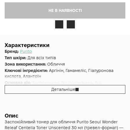
НЕ В НАЯВНОСТІ
Характеристики
Бренд:
Purito
Тип шкіри:
Для всіх типів
Зона використання:
Обличчя
Ключові інгредієнти:
Аргінін, Гамамеліс, Гіалуронова
кислота, Алантоїн
Основна дія:
Заспокоєння
,
Від подразнень
,
Від
розширених пор
,
Зволоження
Детальніше
Форма випуску:
Тонер
Країна:
Південна Корея
Альтернативна назва:
Purito Seoul Wonder Releaf Centella
Toner Unscented
Опис
Заспокійливий тонер для обличчя Purito Seoul Wonder
Releaf Centella Toner Unscented 30 мл (тревел-формат) —