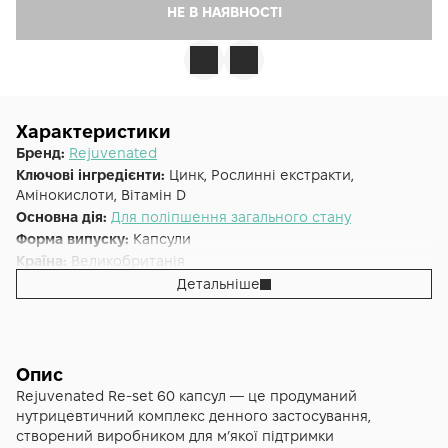
НЕ В НАЯВНОСТІ
Характеристики
Бренд:
Rejuvenated
Ключові інгредієнти:
Цинк, Рослинні екстракти,
Амінокислоти, Вітамін D
Основна дія:
Для поліпшення загального стану
Форма випуску:
Капсули
Країна:
Великобританія
Альтернативна назва:
Капсули перезарядка організму -
Детальніше
Re-set
Основне призначення:
Для поліпшення загального стану
Опис
Rejuvenated Re-set 60 капсул — це продуманий
нутрицевтичний комплекс денного застосування,
створений виробником для м’якої підтримки