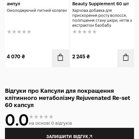
Beauty Supplement 60 шт
ампул
Харчова добавка для
Омолоджуючий питний колаген
прискорення росту волосся,
поліпшення стану шкіри, нігтів з
екстрактом баобабу
4 070
₴
2 245
₴
Відгуки про Капсули для покращення
клітинного метаболізму Rejuvenated Re-set
60 капсул
0.0
на основі 0 відгуків
ЗАЛИШИТИ ВІДГУК