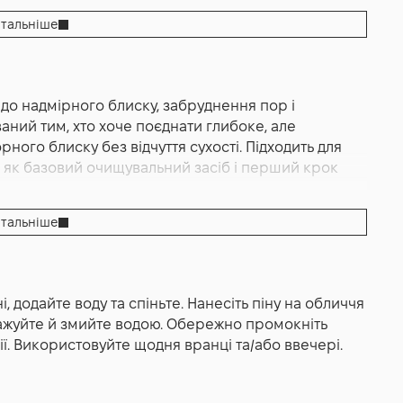
яти денний «міський шар» разом із повсякденним
т збережено, немає ефекту пересушення, що часто
облений саме для делікатного очищення та
тальніше
даляє домішки та надлишок себуму, не
птимальний домашній формат на щоденне
ечері гель допомагає стабілізувати поведінку
тролю надмірного виділення себуму та, як
 до надмірного блиску, забруднення пор і
коналостей. У дзеркалі це читається просто: тон
ення шкіри — збалансований доглядовий профіль:
ний тим, хто хоче поєднати глибоке, але
ше, а відчуття «щільної», забрудненої плівки
ає контролювати надмірну продукцію себуму,
ого блиску без відчуття сухості. Підходить для
ланс: шкіра чиста й свіжа, але не «пересушена», з
ати появу недосконалостей при регулярному
 як базовий очищувальний засіб і перший крок
протягом дня. Саме так бренд описує б’юті-ефект:
 зараз», а й у перспективі дня — обличчя довше
а» шкіра — одразу після вмивання й упродовж
ночас формула відповідає сучасному clean-підходу:
тальніше
 прозоро задекларований склад (INCI) і
е щоденну чистоту без компромісів: гель знімає
ання та готує її до наступних кроків — тоніка,
 додайте воду та спіньте. Нанесіть піну на обличчя
сажуйте й змийте водою. Обережно промокніть
ї. Використовуйте щодня вранці та/або ввечері.