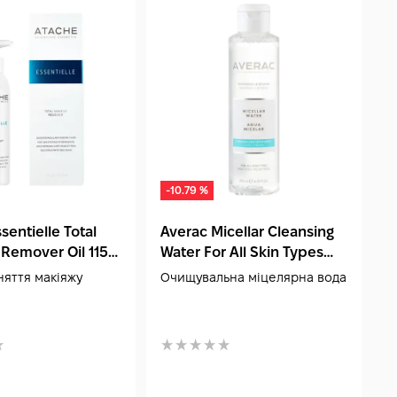
-10.79 %
sentielle Total
Averac Micellar Cleansing
L
Remover Oil 115
Water For All Skin Types
C
200 мл
няття макіяжу
Очищувальна міцелярна вода
Г
к
ш