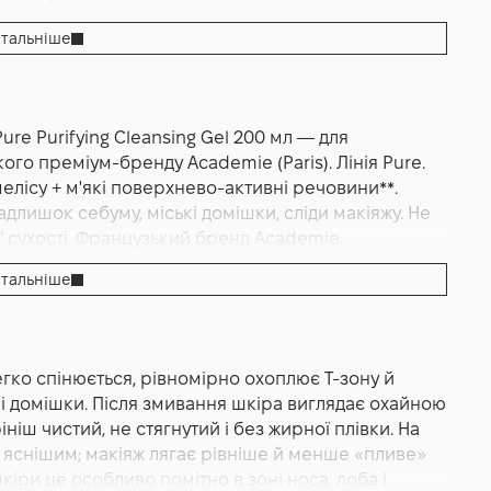
я
,
Зволоження
тальніше
re Purifying Cleansing Gel 200 мл — для
ying Cleansing Gel
ого преміум-бренду Academie (Paris). Лінія Pure.
елісу + м'які поверхнево-активні речовини**.
адлишок себуму, міські домішки, сліди макіяжу. Не
 сухості. Французький бренд Academie.
тальніше
чищувальний гель із лінії Pure для комбінованої та
лікатної чистоти щодня. Його місія проста:
 та сліди макіяжу, не порушуючи природний баланс
ету активів — екстракту грейпфрута та води
легко спінюється, рівномірно охоплює T-зону й
жать та допомагають підтримувати відчуття «чистої
 домішки. Після змивання шкіра виглядає охайною
елевій текстурі засіб швидко спінюється у долонях,
ініш чистий, не стягнутий і без жирної плівки. На
змивається водою без липкої плівки й «скрипучої»
— яснішим; макіяж лягає рівніше й менше «пливе»
й рутині: вранці — щоб освіжити тон і прибрати
кіри це особливо помітно в зоні носа, лоба і