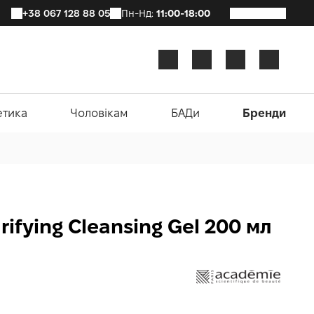
+38 067 128 88 05
Пн-Нд:
11:00-18:00
етика
Чоловікам
БАДи
Бренди
ifying Cleansing Gel 200 мл