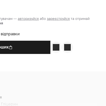
стувачам —
авторизуйся
або
зареєструйся
та отримай
ня
о відправки
КОШИК
я
 Гліцерин