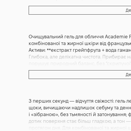
Основна дія:
Від розширених пор
,
Очищенн
Де
Форма випуску:
Гель
Країна:
Франція
Лінійка:
Academie Pure
Очищувальний гель для обличчя Academie Pu
Альтернативна назва:
Academie Visage Purif
комбінованої та жирної шкіри від французьк
Активи: **екстракт грейпфрута + вода гамам
Глибока, але делікатна чистота. Прибирає н
порушує природний баланс, без "скрипучої"
Де
Academie Purifying Cleansing Gel 200 мл — о
жирної шкіри, яка потребує глибокої, але де
прибрати надлишок себуму, міські домішки
епідермісу. Формула побудована навколо ду
З перших секунд — відчуття свіжості: гель 
гамамелісу; разом вони м’яко очищують, сві
щоки, вичищаючи надлишок себуму та денні
рівноваги» після вмивання. Завдяки легкій г
і «зібраною», без тьмяності й затонування; ф
добре розподіляється по обличчю та легко 
дотик поверхня стає більш гладкою, а тон 
сухості. Це зручний перший крок у будь-які
протягом дня. Для комбінованої та жирної ш