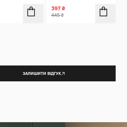
397
₴
6
445
₴
6
ЗАЛИШИТИ ВІДГУК