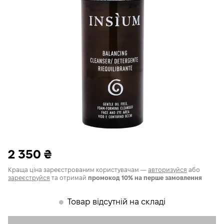
2 350
₴
Краща ціна зареєстрованим користувачам —
авторизуйся
або
зареєструйся
та отримай
промокод 10% на перше замовлення
Товар відсутній на складі
𒊹