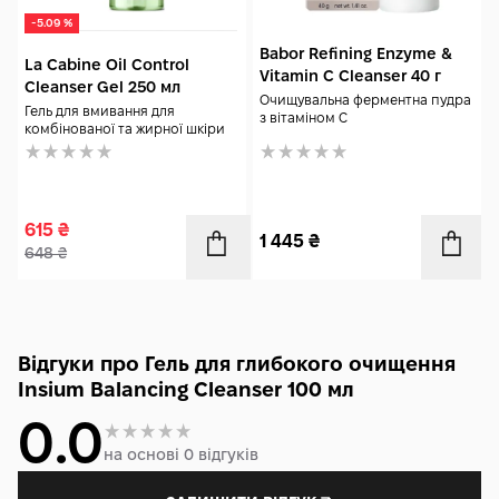
-5.09 %
Babor Refining Enzyme &
La Cabine Oil Control
Vitamin C Cleanser 40 г
Cleanser Gel 250 мл
Очищувальна ферментна пудра
Гель для вмивання для
з вітаміном С
комбінованої та жирної шкіри
615
₴
1 445
₴
648
₴
Відгуки про Гель для глибокого очищення
Insium Balancing Cleanser 100 мл
0.0
на основі 0 відгуків