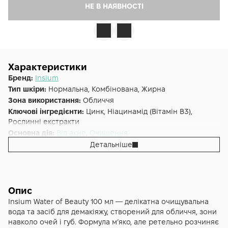
НЕ В НАЯВНОСТІ
Характеристики
Бренд:
Insium
Тип шкіри:
Нормальна, Комбінована, Жирна
Зона використання:
Обличчя
Ключові інгредієнти:
Цинк, Ніацинамід (Вітамін B3),
Рослинні екстракти
Основна дія:
Від акне
,
Очищення
Додаткові властивості:
Cruelty-free, Веганська
Детальніше
Форма випуску:
Гель
Країна:
Італія
Об'єм (мл/г):
100
Опис
Insium Water of Beauty 100 мл — делікатна очищувальна
вода та засіб для демакіяжу, створений для обличчя, зони
навколо очей і губ. Формула м’яко, але ретельно розчиняє